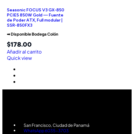
Seasonic FOCUS V3 GX-850
PCIE5 850W Gold — Fuente
de Poder ATX, Full modular |
SSR-850FX3
➡︎ Disponible Bodega Colón
$
178.00
Añadir al carrito
Quick view