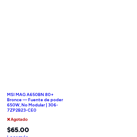
MSI MAG A650BN 80+
Bronce — Fuente de poder
650W, No Modular | 306-
7ZP2B23-CE0
❌ Agotado
$
65.00