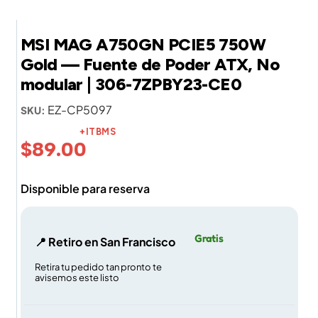
MSI MAG A750GN PCIE5 750W
Gold — Fuente de Poder ATX, No
modular | 306-7ZPBY23-CE0
EZ-CP5097
SKU:
+ITBMS
$
89.00
Disponible para reserva
Gratis
📍 Retiro en San Francisco
Retira tu pedido tan pronto te
avisemos este listo