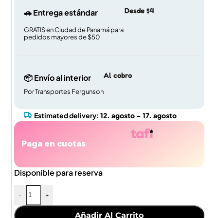
Desde $4
🚗 Entrega estándar
GRATIS en Ciudad de Panamá para
pedidos mayores de $50
Al cobro
📦 Envío al interior
Por Transportes Fergunson
Estimated delivery:
12. agosto – 17. agosto
Paga en cuotas
Disponible para reserva
-
+
Añadir Al Carrito