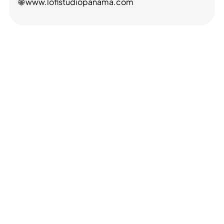
🌐 www.lofistudiopanama.com