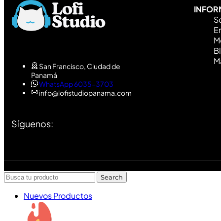
INFOR
S
En
M
B
M
San Francisco, Ciudad de
Panamá
WhatsApp 6035-3703
info@lofistudiopanama.com
Síguenos:
Diseñado y desarrollado por Lofi Studio Panamá ® todos 
Search
Nuevos Productos