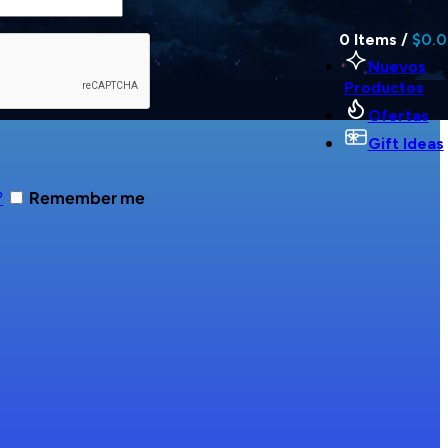
0
Items
/
$
0.
Nuevos
Productos
Ofertas
Gift Ideas
?
Remember me