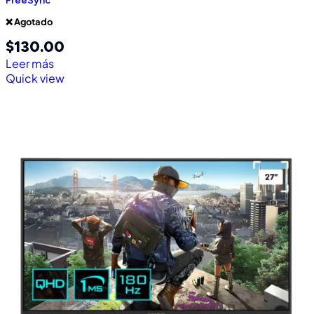
FreeSync
❌ Agotado
$
130.00
Leer más
Quick view