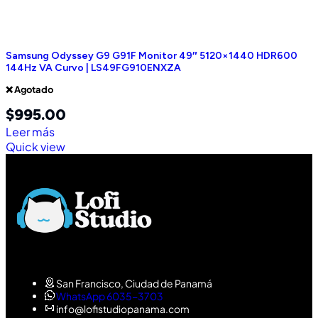
Samsung Odyssey G9 G91F Monitor 49″ 5120×1440 HDR600
144Hz VA Curvo | LS49FG910ENXZA
❌ Agotado
$
995.00
Leer más
Quick view
San Francisco, Ciudad de Panamá
WhatsApp 6035-3703
info@lofistudiopanama.com