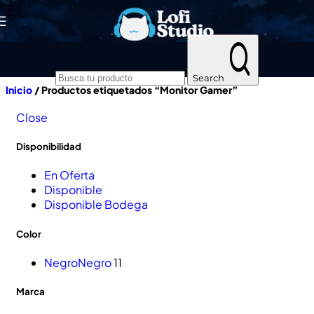
Skip to navigation
Skip to main content
Search
Inicio
/
Productos etiquetados “Monitor Gamer”
Close
Disponibilidad
En Oferta
Disponible
Disponible Bodega
Color
Negro
Negro
11
Marca