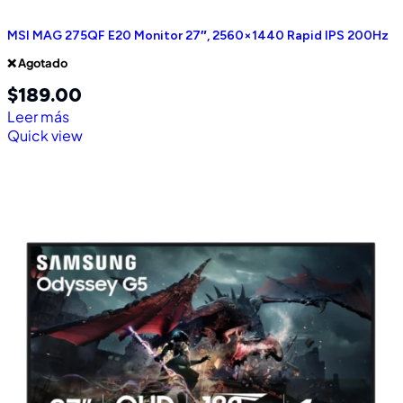
MSI MAG 275QF E20 Monitor 27″, 2560×1440 Rapid IPS 200Hz
❌ Agotado
$
189.00
Leer más
Quick view