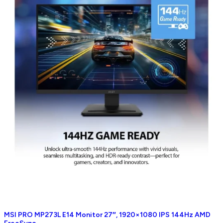
MSI PRO MP273L E14 Monitor 27″, 1920×1080 IPS 144Hz AMD