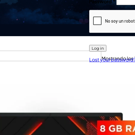
Password
*
Log in
Mostrando los 
Lost your password