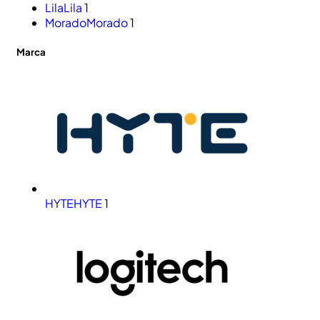
Lila
Lila
1
Morado
Morado
1
Marca
HYTE
HYTE
1