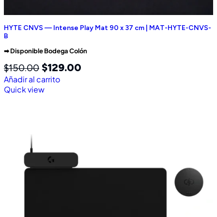
HYTE CNVS — Intense Play Mat 90 x 37 cm | MAT-HYTE-CNVS-
B
➡︎ Disponible Bodega Colón
$
129.00
$
150.00
Añadir al carrito
Quick view