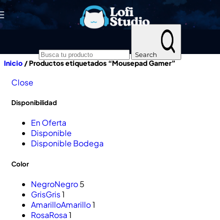
Skip to navigation
Skip to main content
Search
Inicio
/
Productos etiquetados “Mousepad Gamer”
Close
Disponibilidad
En Oferta
Disponible
Disponible Bodega
Color
Negro
Negro
5
Gris
Gris
1
Amarillo
Amarillo
1
Rosa
Rosa
1