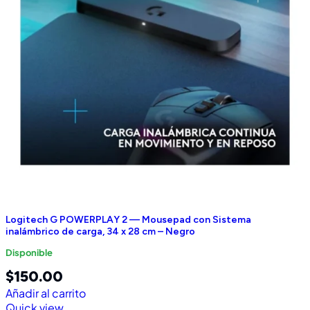
Logitech G POWERPLAY 2 — Mousepad con Sistema
inalámbrico de carga, 34 x 28 cm – Negro
Disponible
$
150.00
Añadir al carrito
Quick view