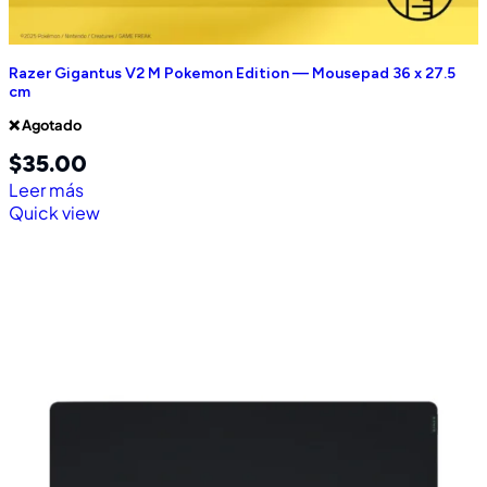
Razer Gigantus V2 M Pokemon Edition — Mousepad 36 x 27.5
cm
❌ Agotado
$
35.00
Leer más
Quick view