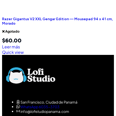
Razer Gigantus V2 XXL Gengar Edition — Mousepad 94 x 41 cm,
Morado
❌ Agotado
$
60.00
Leer más
Quick view
San Francisco, Ciudad de Panamá
WhatsApp 6035-3703
info@lofistudiopanama.com