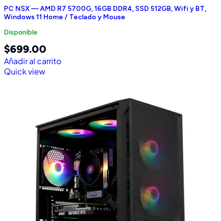
PC NSX — AMD R7 5700G, 16GB DDR4, SSD 512GB, Wifi y BT,
Windows 11 Home / Teclado y Mouse
Disponible
$
699.00
Añadir al carrito
Quick view