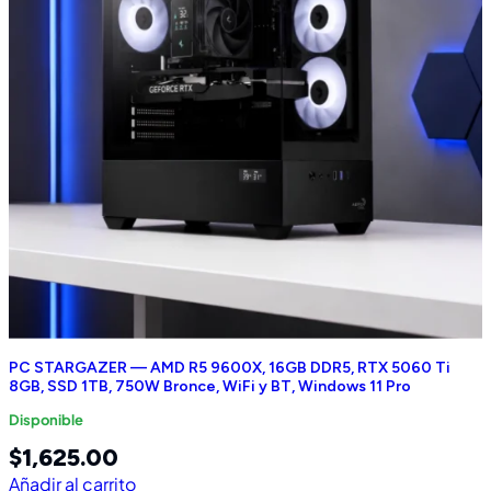
PC STARGAZER — AMD R5 9600X, 16GB DDR5, RTX 5060 Ti
8GB, SSD 1TB, 750W Bronce, WiFi y BT, Windows 11 Pro
Disponible
$
1,625.00
Añadir al carrito