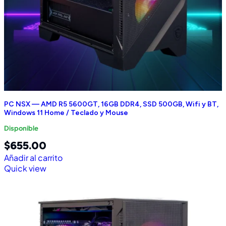
PC NSX — AMD R5 5600GT, 16GB DDR4, SSD 500GB, Wifi y BT,
Windows 11 Home / Teclado y Mouse
Disponible
$
655.00
Añadir al carrito
Quick view