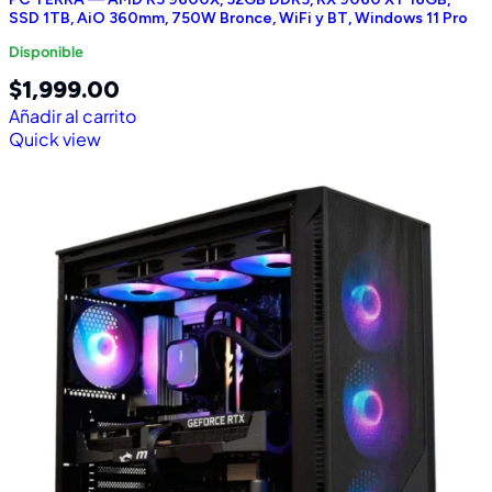
SSD 1TB, AiO 360mm, 750W Bronce, WiFi y BT, Windows 11 Pro
Disponible
$
1,999.00
Añadir al carrito
Quick view