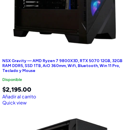
NSX Gravity — AMD Ryzen 7 9800X3D, RTX 5070 12GB, 32GB
RAM DDR5, SSD 1TB, AiO 360mm, Wifi, Bluetooth, Win 11 Pro,
Teclado y Mouse
Disponible
$
2,195.00
Añadir al carrito
Quick view