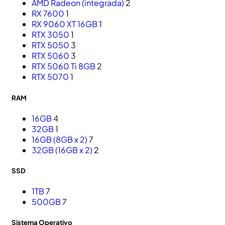
AMD Radeon (integrada)
2
RX 7600
1
RX 9060 XT 16GB
1
RTX 3050
1
RTX 5050
3
RTX 5060
3
RTX 5060 Ti 8GB
2
RTX 5070
1
RAM
16GB
4
32GB
1
16GB (8GB x 2)
7
32GB (16GB x 2)
2
SSD
1TB
7
500GB
7
Sistema Operativo