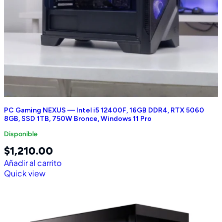
PC Gaming NEXUS — Intel i5 12400F, 16GB DDR4, RTX 5060
8GB, SSD 1TB, 750W Bronce, Windows 11 Pro
Disponible
$
1,210.00
Añadir al carrito
Quick view