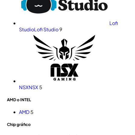
Lofi
Studio
Lofi Studio
9
NSX
NSX
5
AMD o INTEL
AMD
5
Chip gráfico