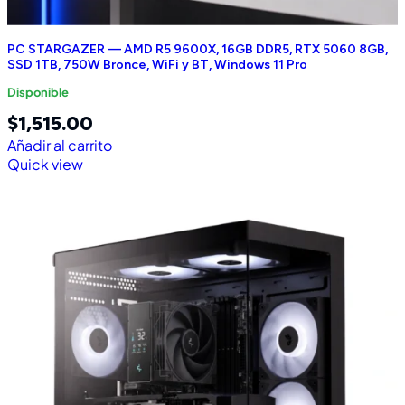
PC STARGAZER — AMD R5 9600X, 16GB DDR5, RTX 5060 8GB,
SSD 1TB, 750W Bronce, WiFi y BT, Windows 11 Pro
Disponible
$
1,515.00
Añadir al carrito
Quick view