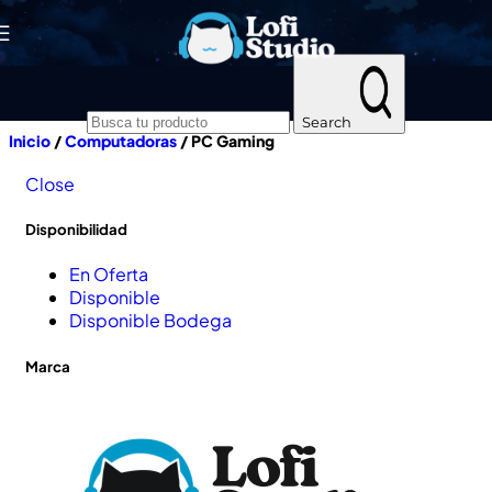
Skip to navigation
Skip to main content
Search
Inicio
/
Computadoras
/
PC Gaming
Close
Disponibilidad
En Oferta
Disponible
Disponible Bodega
Marca