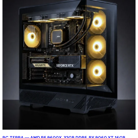
PC TERRA — AMD R5 9600X, 32GB DDR5, RX 9060 XT 16GB,