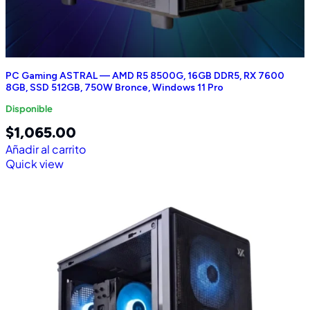
PC Gaming ASTRAL — AMD R5 8500G, 16GB DDR5, RX 7600
8GB, SSD 512GB, 750W Bronce, Windows 11 Pro
Disponible
$
1,065.00
Añadir al carrito
Quick view