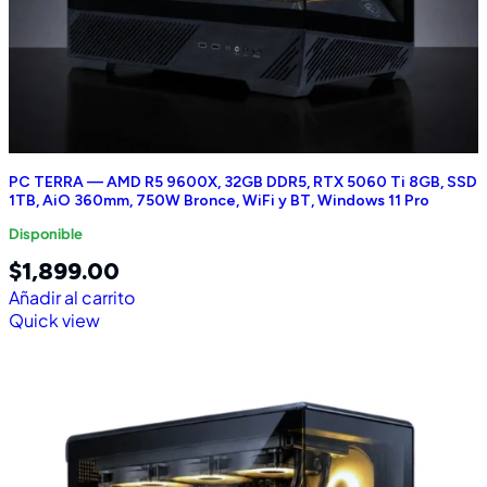
PC TERRA — AMD R5 9600X, 32GB DDR5, RTX 5060 Ti 8GB, SSD
1TB, AiO 360mm, 750W Bronce, WiFi y BT, Windows 11 Pro
Disponible
$
1,899.00
Añadir al carrito
Quick view