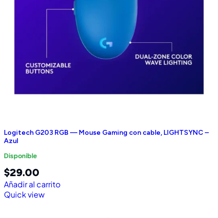
Logitech G203 RGB — Mouse Gaming con cable, LIGHTSYNC –
Azul
Disponible
$
29.00
Añadir al carrito
Quick view