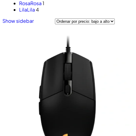
Rosa
Rosa
1
Lila
Lila
4
Show sidebar