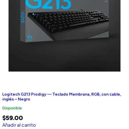
Logitech G213 Prodigy — Teclado Membrana, RGB, con cable,
inglés – Negro
Disponible
$
59.00
Añadir al carrito