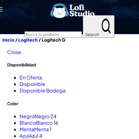
Skip to navigation
Skip to main content
Search
Inicio
/
Logitech
/
Logitech G
Close
Disponibilidad
En Oferta
Disponible
Disponible Bodega
Color
Negro
Negro
24
Blanco
Blanco
16
Menta
Menta
1
Azul
Azul
4