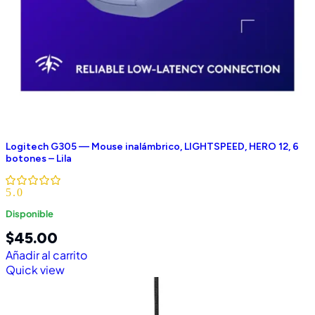
Logitech G305 — Mouse inalámbrico, LIGHTSPEED, HERO 12, 6
botones – Lila
5.0
Disponible
$
45.00
Añadir al carrito
Quick view