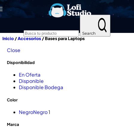
Skip to navigation
Skip to main content
Search
Inicio
/
Accesorios
/
Bases para Laptops
Close
Disponibilidad
En Oferta
Disponible
Disponible Bodega
Color
Negro
Negro
1
Marca