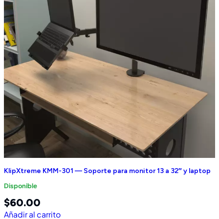
KlipXtreme KMM-301 — Soporte para monitor 13 a 32″ y laptop
Disponible
$
60.00
Añadir al carrito