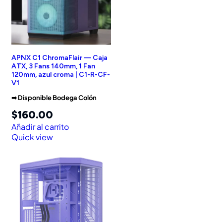
APNX C1 ChromaFlair — Caja
ATX, 3 Fans 140mm, 1 Fan
120mm, azul croma | C1-R-CF-
V1
➡︎ Disponible Bodega Colón
$
160.00
Añadir al carrito
Quick view