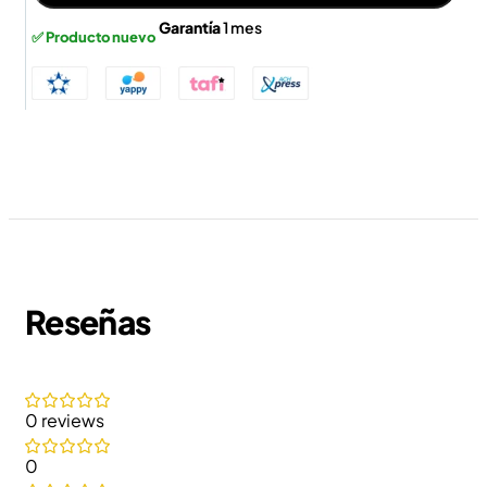
Garantía
1 mes
✅ Producto nuevo
Reseñas
0 reviews
0