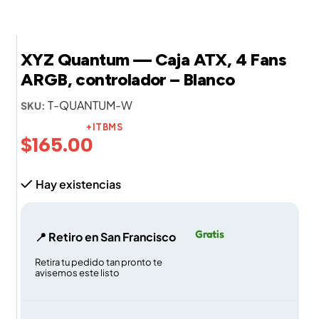
XYZ Quantum — Caja ATX, 4 Fans
ARGB, controlador – Blanco
T-QUANTUM-W
SKU:
+ITBMS
$
165.00
Hay existencias
Gratis
📍 Retiro en San Francisco
Retira tu pedido tan pronto te
avisemos este listo