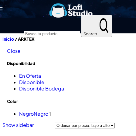
Skip to navigation
Skip to main content
Search
Inicio
/
ARKTEK
Close
Disponibilidad
En Oferta
Disponible
Disponible Bodega
Color
Negro
Negro
1
Show sidebar