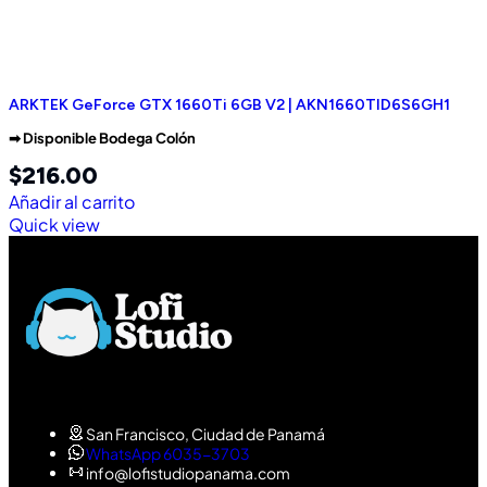
ARKTEK GeForce GTX 1660Ti 6GB V2 | AKN1660TID6S6GH1
➡︎ Disponible Bodega Colón
$
216.00
Añadir al carrito
Quick view
San Francisco, Ciudad de Panamá
WhatsApp 6035-3703
info@lofistudiopanama.com