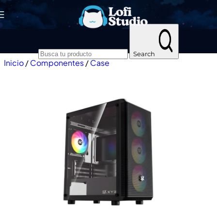
Skip to navigation
Skip to main content
Search
Inicio
/
Componentes
/
Case