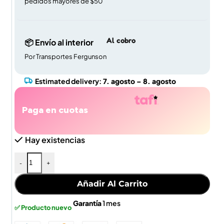
pedidos mayores de $50
Al cobro
📦 Envío al interior
Por Transportes Fergunson
Estimated delivery:
7. agosto – 8. agosto
Paga en cuotas
Hay existencias
-
+
Añadir Al Carrito
Garantía
1 mes
✅ Producto nuevo