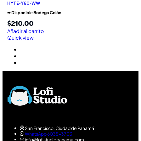
HYTE-Y60-WW
➡︎ Disponible Bodega Colón
$
210.00
Añadir al carrito
Quick view
San Francisco, Ciudad de Panamá
WhatsApp 6035-3703
info@lofistudiopanama.com