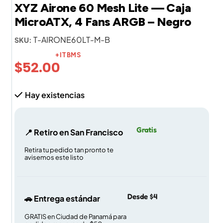
XYZ Airone 60 Mesh Lite — Caja
MicroATX, 4 Fans ARGB – Negro
T-AIRONE60LT-M-B
SKU:
+ITBMS
$
52.00
Hay existencias
Gratis
📍 Retiro en San Francisco
Retira tu pedido tan pronto te
avisemos este listo
Desde $4
🚗 Entrega estándar
GRATIS en Ciudad de Panamá para