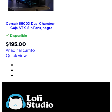
Corsair 6500X Dual Chamber
— Caja ATX, Sin Fans, negro
Disponible
$
195.00
Añadir al carrito
Quick view