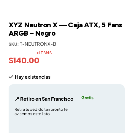
XYZ Neutron X — Caja ATX, 5 Fans
ARGB – Negro
T-NEUTRONX-B
SKU:
+ITBMS
$
140.00
Hay existencias
Gratis
📍 Retiro en San Francisco
Retira tu pedido tan pronto te
avisemos este listo