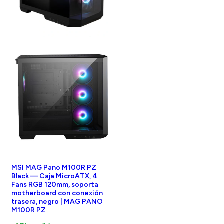
MSI MAG Pano M100R PZ
Black — Caja MicroATX, 4
Fans RGB 120mm, soporta
motherboard con conexión
trasera, negro | MAG PANO
M100R PZ