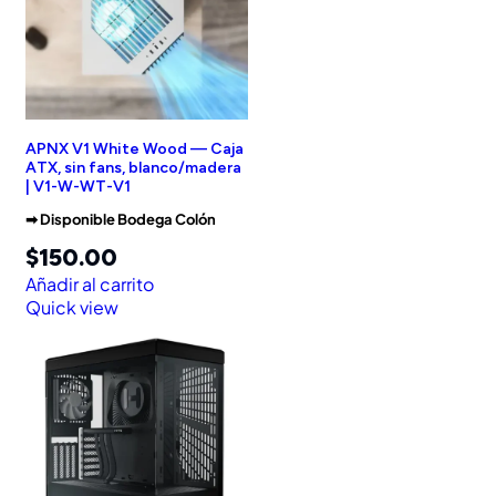
APNX V1 White Wood — Caja
ATX, sin fans, blanco/madera
| V1-W-WT-V1
➡︎ Disponible Bodega Colón
$
150.00
Añadir al carrito
Quick view