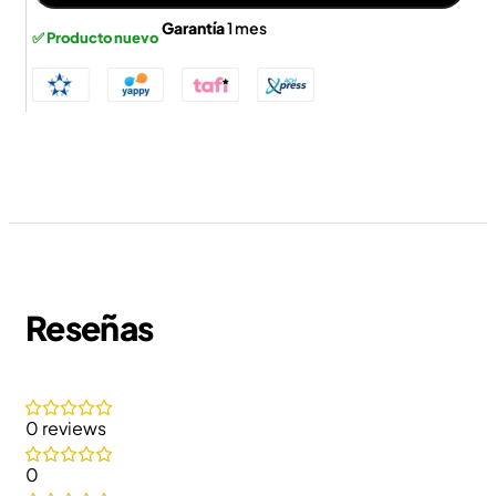
Garantía
1 mes
✅ Producto nuevo
Reseñas
0 reviews
0