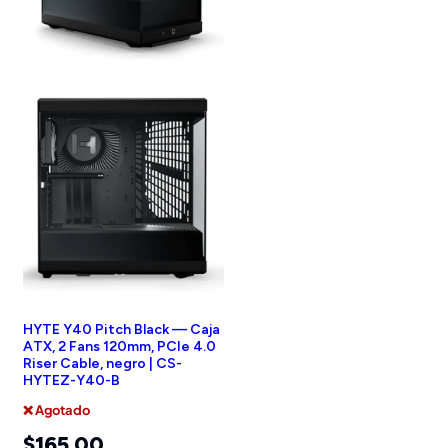
HYTE Y40 Pitch Black — Caja
ATX, 2 Fans 120mm, PCIe 4.0
Riser Cable, negro | CS-
HYTEZ-Y40-B
❌ Agotado
$
165.00