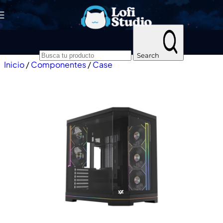
Skip to navigation
Skip to main content
Search
Inicio
/
Componentes
/
Case