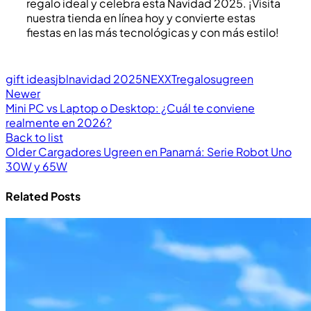
regalo ideal y celebra esta Navidad 2025. ¡Visita
nuestra tienda en línea hoy y convierte estas
fiestas en las más tecnológicas y con más estilo!
gift ideas
jbl
navidad 2025
NEXXT
regalos
ugreen
Newer
Mini PC vs Laptop o Desktop: ¿Cuál te conviene
realmente en 2026?
Back to list
Older
Cargadores Ugreen en Panamá: Serie Robot Uno
30W y 65W
Related Posts