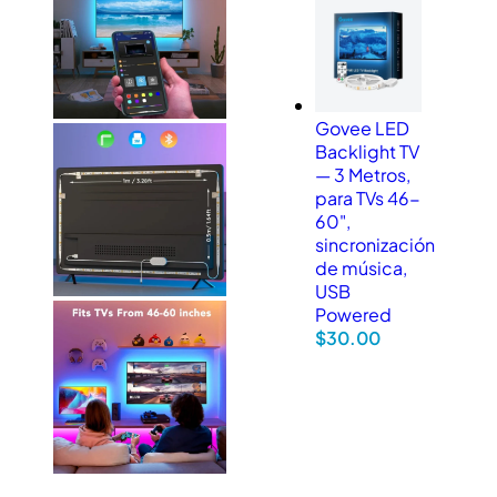
Govee LED
Backlight TV
— 3 Metros,
para TVs 46-
60",
sincronización
de música,
USB
Powered
$
30.00