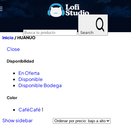
Skip to navigation
Skip to main content
Search
Inicio
/
HUANUO
Close
Disponibilidad
En Oferta
Disponible
Disponible Bodega
Color
Café
Café
1
Show sidebar