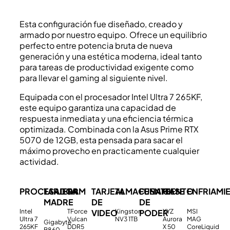
Esta configuración fue diseñado, creado y
armado por nuestro equipo. Ofrece un equilibrio
perfecto entre potencia bruta de nueva
generación y una estética moderna, ideal tanto
para tareas de productividad exigente como
para llevar el gaming al siguiente nivel.
Equipada con el procesador Intel Ultra 7 265KF,
este equipo garantiza una capacidad de
respuesta inmediata y una eficiencia térmica
optimizada. Combinada con la Asus Prime RTX
5070 de 12GB, esta pensada para sacar el
máximo provecho en practicamente cualquier
actividad.
PROCESADOR
TARJETA
RAM
TARJETA
ALMACENAMIENTO
FUENTE
CASE
ENFRIAMI
MADRE
DE
DE
VIDEO
PODER
Intel
TForce
Kingston
XYZ
MSI
Ultra 7
Vulcan
NV3 1TB
Aurora
MAG
Gigabyte
265KF
DDR5
X 50
CoreLiquid
B860