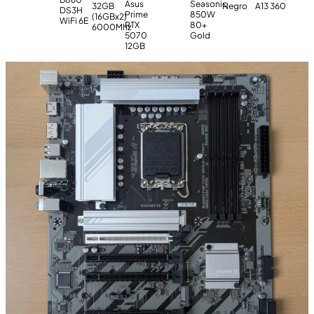
Asus
Seasonic
32GB
Negro
A13 360
DS3H
Prime
850W
(16GBx2)
WiFi 6E
RTX
80+
6000Mhz
5070
Gold
12GB