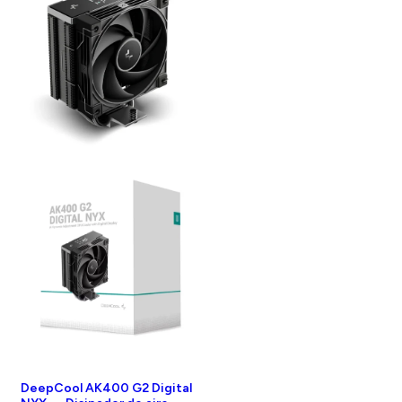
DeepCool AK400 G2 Digital