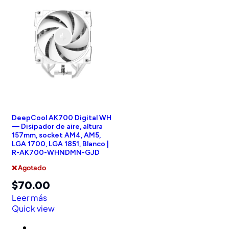
DeepCool AK700 Digital WH
— Disipador de aire, altura
157mm, socket AM4, AM5,
LGA 1700, LGA 1851, Blanco |
R-AK700-WHNDMN-GJD
❌ Agotado
$
70.00
Leer más
Quick view