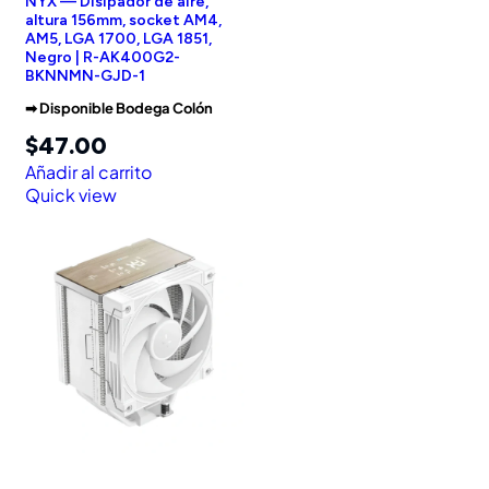
NYX — Disipador de aire,
altura 156mm, socket AM4,
AM5, LGA 1700, LGA 1851,
Negro | R-AK400G2-
BKNNMN-GJD-1
➡︎ Disponible Bodega Colón
$
47.00
Añadir al carrito
Quick view