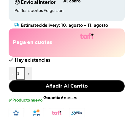
Al cobro
📦 Envío al interior
Por Transportes Fergunson
Estimated delivery:
10. agosto – 11. agosto
Paga en cuotas
Hay existencias
-
+
Añadir Al Carrito
Garantía
6 meses
✅ Producto nuevo