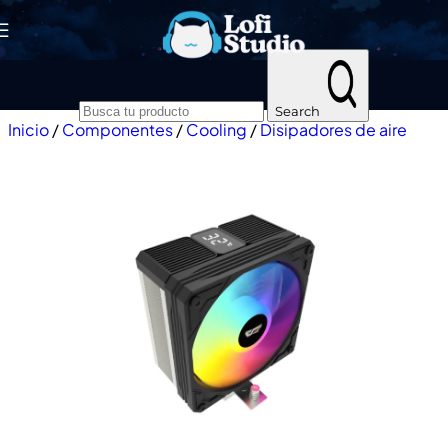
Skip to navigation
Skip to main content
Search
Inicio
/
Componentes
/
Cooling
/
Disipadores de aire