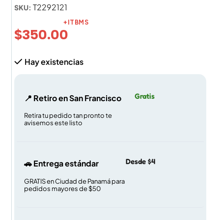
T2292121
SKU:
+ITBMS
$
350.00
Hay existencias
Gratis
📍 Retiro en San Francisco
Retira tu pedido tan pronto te
avisemos este listo
Desde $4
🚗 Entrega estándar
GRATIS en Ciudad de Panamá para
pedidos mayores de $50