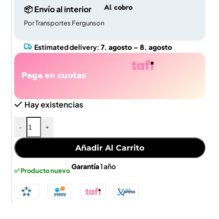
Al cobro
📦 Envío al interior
Por Transportes Fergunson
Estimated delivery:
7. agosto – 8. agosto
Paga en cuotas
Hay existencias
-
+
Añadir Al Carrito
Garantía
1 año
✅ Producto nuevo