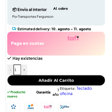
Al cobro
📦 Envío al interior
Por Transportes Fergunson
Estimated delivery:
10. agosto – 11. agosto
Paga en cuotas
Hay existencias
-
+
Añadir Al Carrito
Teclado
Etiqueta:
1
Garantía
✅ Producto
oficina
año
nuevo