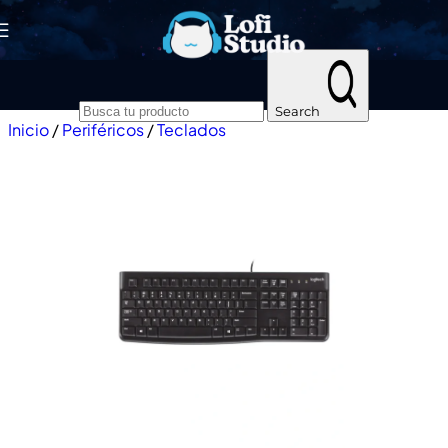
Skip to navigation
Skip to main content
Search
Inicio
/
Periféricos
/
Teclados