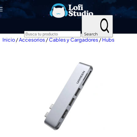
Skip to navigation
Skip to main content
Search
Inicio
/
Accesorios
/
Cables y Cargadores
/
Hubs