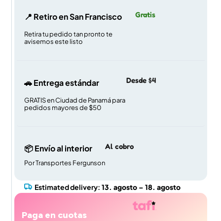
Gratis
📍 Retiro en San Francisco
Retira tu pedido tan pronto te
avisemos este listo
Desde $4
🚗 Entrega estándar
GRATIS en Ciudad de Panamá para
pedidos mayores de $50
Al cobro
📦 Envío al interior
Por Transportes Fergunson
Estimated delivery:
13. agosto – 18. agosto
Paga en cuotas