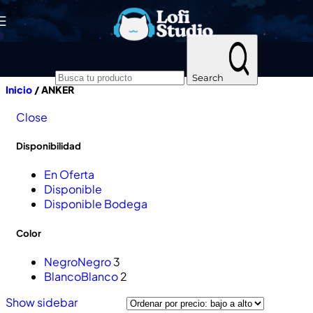
Skip to navigation
Skip to main content
Search
Inicio
/
ANKER
Close
Disponibilidad
En Oferta
Disponible
Disponible Bodega
Color
Negro
Negro
3
Blanco
Blanco
2
Show sidebar