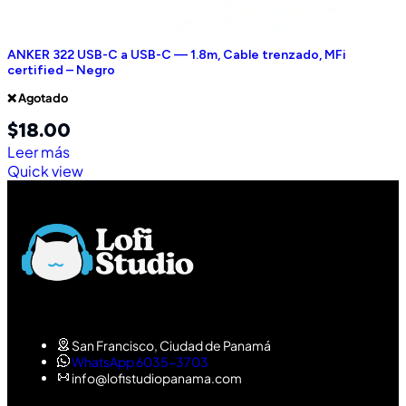
ANKER 322 USB-C a USB-C — 1.8m, Cable trenzado, MFi
certified – Negro
❌ Agotado
$
18.00
Leer más
Quick view
San Francisco, Ciudad de Panamá
WhatsApp 6035-3703
info@lofistudiopanama.com