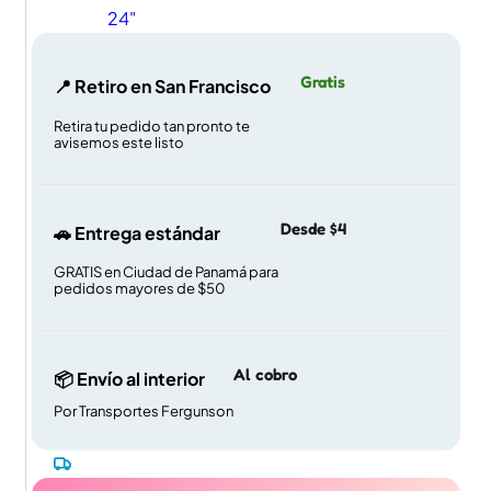
24"
Gratis
📍 Retiro en San Francisco
Retira tu pedido tan pronto te
avisemos este listo
Desde $4
🚗 Entrega estándar
GRATIS en Ciudad de Panamá para
pedidos mayores de $50
Al cobro
📦 Envío al interior
Por Transportes Fergunson