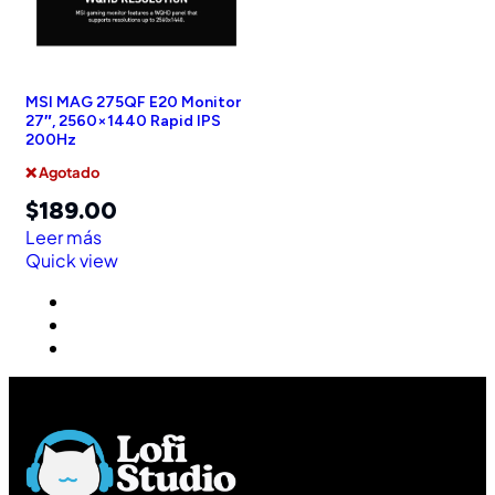
MSI MAG 275QF E20 Monitor
27″, 2560×1440 Rapid IPS
200Hz
❌ Agotado
$
189.00
Leer más
Quick view