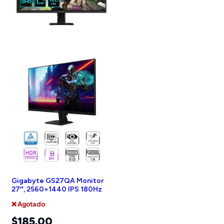
Gigabyte GS27QA Monitor
27″, 2560×1440 IPS 180Hz
❌ Agotado
$
185.00