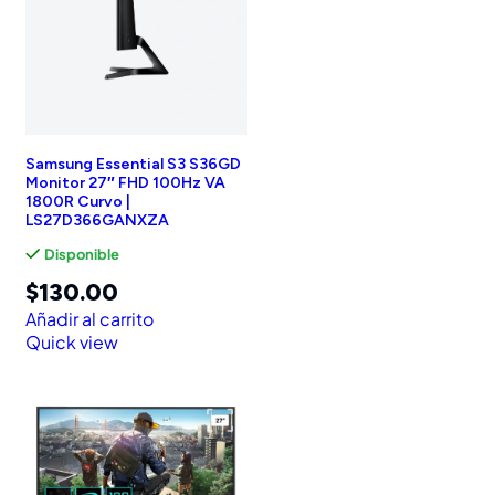
Samsung Essential S3 S36GD
Monitor 27″ FHD 100Hz VA
1800R Curvo |
LS27D366GANXZA
Disponible
$
130.00
Añadir al carrito
Quick view