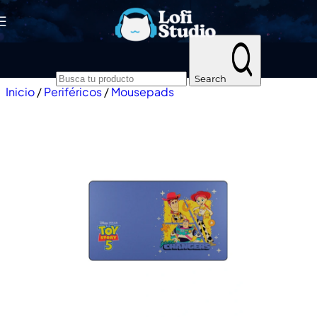
Skip to navigation
Skip to main content
Search
Inicio
/
Periféricos
/
Mousepads