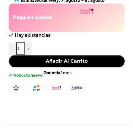
Estimated delivery:
7. agosto – 8. agosto
Paga en cuotas
Hay existencias
-
+
Añadir Al Carrito
Garantía
1 mes
✅ Producto nuevo