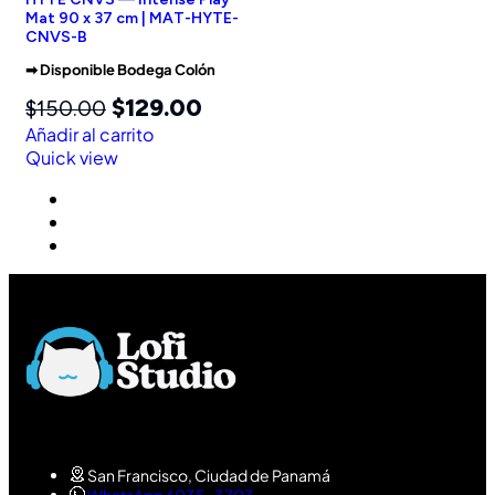
Mat 90 x 37 cm | MAT-HYTE-
CNVS-B
➡︎ Disponible Bodega Colón
$
129.00
$
150.00
Añadir al carrito
Quick view
San Francisco, Ciudad de Panamá
WhatsApp 6035-3703