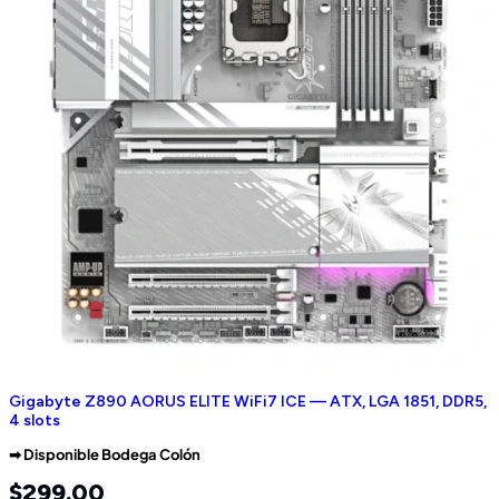
Gigabyte Z890 AORUS ELITE WiFi7 ICE — ATX, LGA 1851, DDR5,
4 slots
➡︎ Disponible Bodega Colón
$
299.00