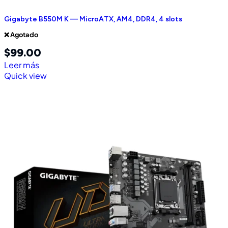
Gigabyte B550M K — MicroATX, AM4, DDR4, 4 slots
❌ Agotado
$
99.00
Leer más
Quick view