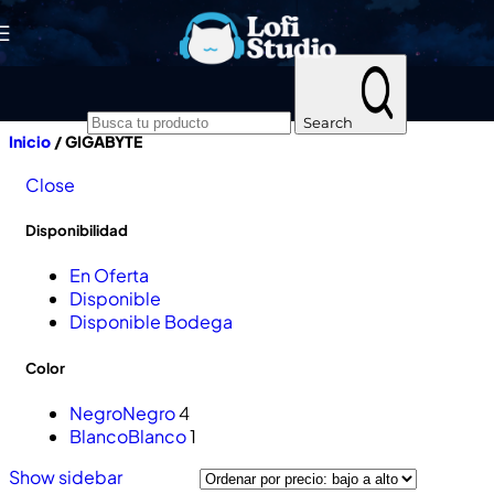
Skip to navigation
Skip to main content
Search
Inicio
/
GIGABYTE
Close
Disponibilidad
En Oferta
Disponible
Disponible Bodega
Color
Negro
Negro
4
Blanco
Blanco
1
Show sidebar