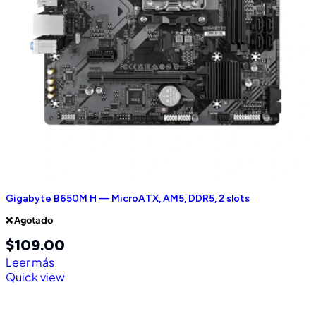
Gigabyte B650M H — MicroATX, AM5, DDR5, 2 slots
❌ Agotado
$
109.00
Leer más
Quick view