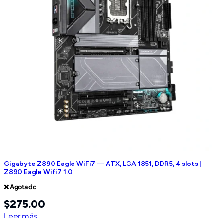
Gigabyte Z890 Eagle WiFi7 — ATX, LGA 1851, DDR5, 4 slots |
Z890 Eagle Wifi7 1.0
❌ Agotado
$
275.00
Leer más