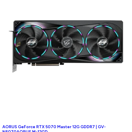
AORUS GeForce RTX 5070 Master 12G GDDR7 | GV-
N5070AORUS M-12GD