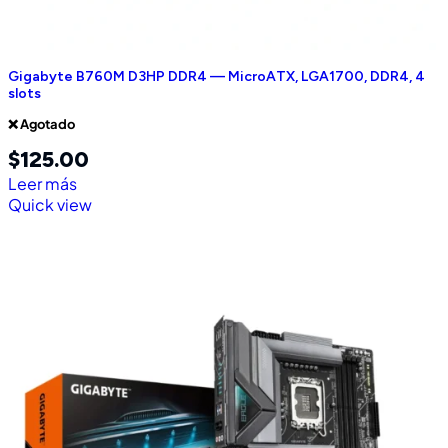
Gigabyte B760M D3HP DDR4 — MicroATX, LGA1700, DDR4, 4
slots
❌ Agotado
$
125.00
Leer más
Quick view