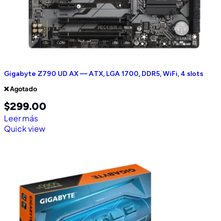
Gigabyte Z790 UD AX — ATX, LGA 1700, DDR5, WiFi, 4 slots
❌ Agotado
$
299.00
Leer más
Quick view