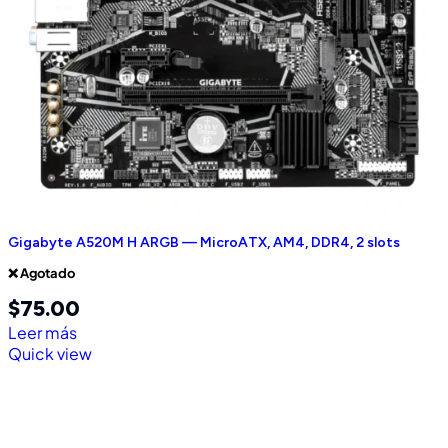
Gigabyte A520M H ARGB — MicroATX, AM4, DDR4, 2 slots
❌ Agotado
$
75.00
Leer más
Quick view