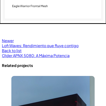
Eagle Warrior Frontal Mesh
Newer
Lofi Waves: Rendimiento que fluye contigo
Back to list
Older
APNX 5080: A Máxima Potencia
Related projects
View Large