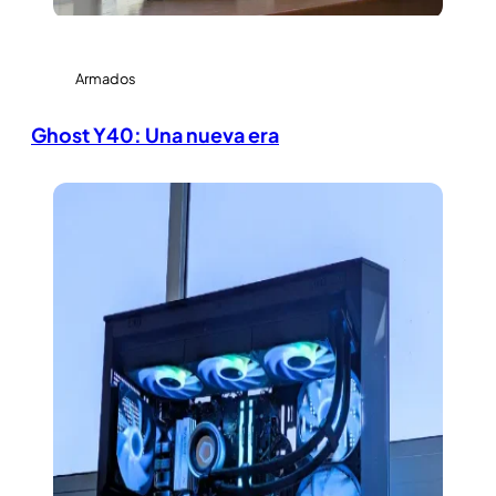
Armados
Ghost Y40: Una nueva era
View Large