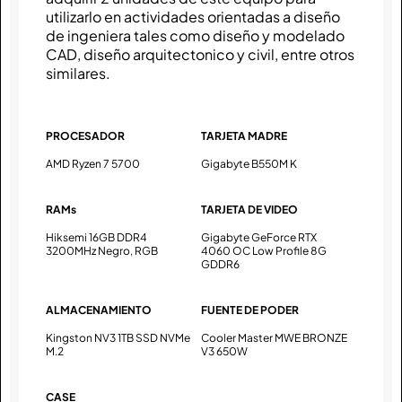
utilizarlo en actividades orientadas a diseño
de ingeniera tales como diseño y modelado
CAD, diseño arquitectonico y civil, entre otros
similares.
PROCESADOR
TARJETA MADRE
AMD Ryzen 7 5700
Gigabyte B550M K
RAMs
TARJETA DE VIDEO
Hiksemi 16GB DDR4
Gigabyte GeForce RTX
3200MHz Negro, RGB
4060 OC Low Profile 8G
GDDR6
ALMACENAMIENTO
FUENTE DE PODER
Kingston NV3 1TB SSD NVMe
Cooler Master MWE BRONZE
M.2
V3 650W
CASE