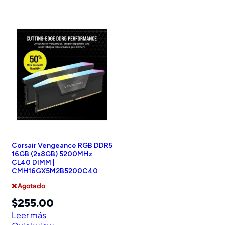
Corsair Vengeance RGB DDR5
16GB (2x8GB) 5200MHz
CL40 DIMM |
CMH16GX5M2B5200C40
❌ Agotado
$
255.00
Leer más