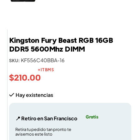
Kingston Fury Beast RGB 16GB
DDR5 5600Mhz DIMM
KF556C40BBA-16
SKU:
+ITBMS
$
210.00
Hay existencias
Gratis
📍 Retiro en San Francisco
Retira tu pedido tan pronto te
avisemos este listo