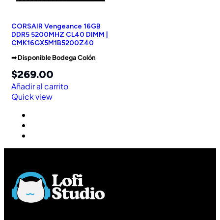
CORSAIR Vengeance 16GB
DDR5 5200MHZ CL40 DIMM |
CMK16GX5M1B5200Z40
➡︎ Disponible Bodega Colón
$
269.00
Añadir al carrito
Quick view