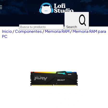
Skip to navigation
Skip to main content
Search
Inicio
/
Componentes
/
Memoria RAM
/
Memoria RAM para
PC