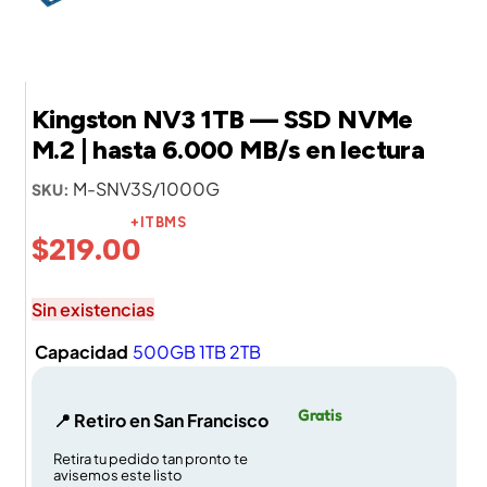
Kingston NV3 1TB — SSD NVMe
M.2 | hasta 6.000 MB/s en lectura
M-SNV3S/1000G
SKU:
+ITBMS
$
219.00
Sin existencias
Capacidad
500GB
1TB
2TB
Gratis
📍 Retiro en San Francisco
Retira tu pedido tan pronto te
avisemos este listo