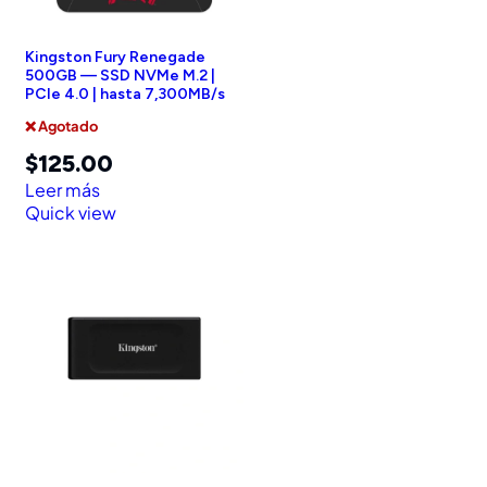
Kingston Fury Renegade
500GB — SSD NVMe M.2 |
PCIe 4.0 | hasta 7,300MB/s
❌ Agotado
$
125.00
Leer más
Quick view