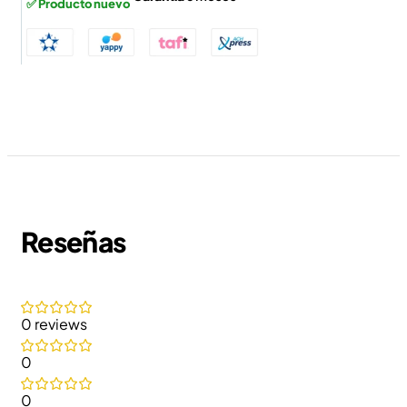
✅ Producto nuevo
Reseñas
0 reviews
0
0