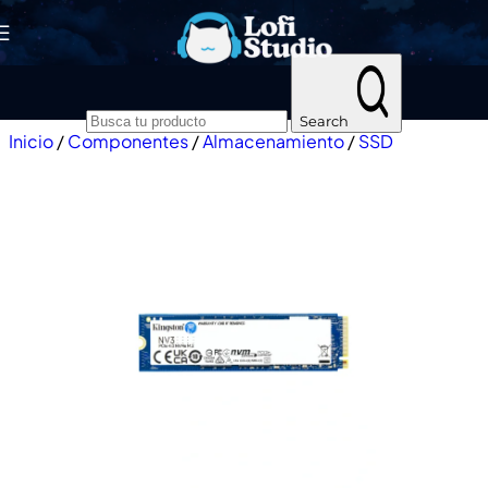
Skip to navigation
Skip to main content
Search
Inicio
/
Componentes
/
Almacenamiento
/
SSD