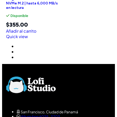
NVMe M.2 | hasta 6,000 MB/s
en lectura
Disponible
$
355.00
Añadir al carrito
Quick view
San Francisco, Ciudad de Panamá
WhatsApp 6035-3703