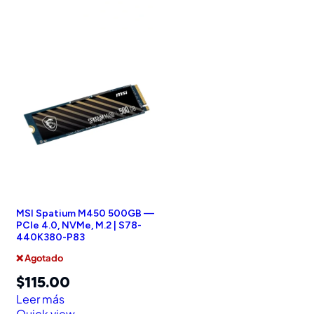
MSI Spatium M450 500GB —
PCIe 4.0, NVMe, M.2 | S78-
440K380-P83
❌ Agotado
$
115.00
Leer más
Quick view