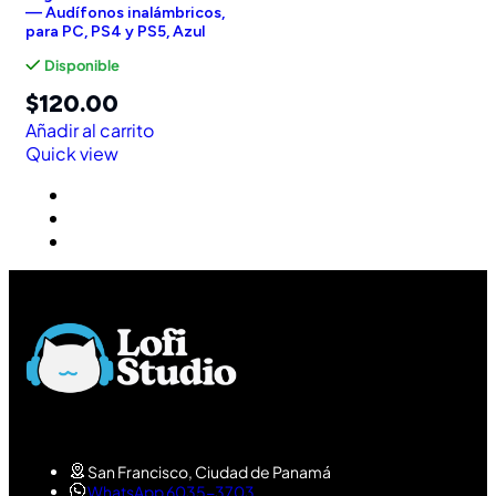
— Audífonos inalámbricos,
para PC, PS4 y PS5, Azul
Disponible
$
120.00
Añadir al carrito
Quick view
San Francisco, Ciudad de Panamá
WhatsApp 6035-3703