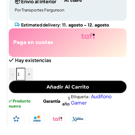
Al cobro
📦 Envío al interior
Por Transportes Fergunson
Estimated delivery:
11. agosto – 12. agosto
Paga en cuotas
Hay existencias
-
+
Añadir Al Carrito
Audífono
Etiqueta:
1
Garantía
✅ Producto
Gamer
año
nuevo