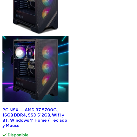
PC NSX — AMD R7 5700G,
16GB DDR4, SSD 512GB, Wifi y
BT, Windows 11 Home / Teclado
y Mouse
Disponible