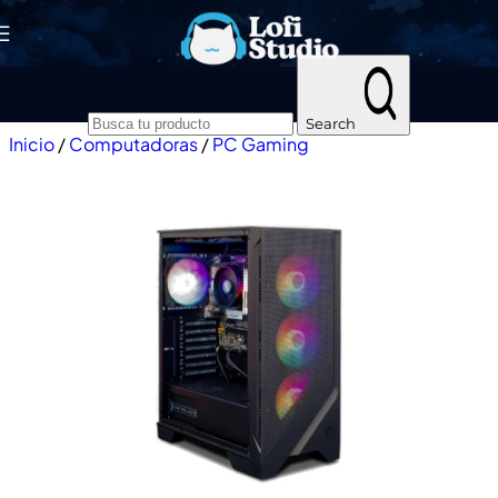
Skip to navigation
Skip to main content
Search
Inicio
/
Computadoras
/
PC Gaming