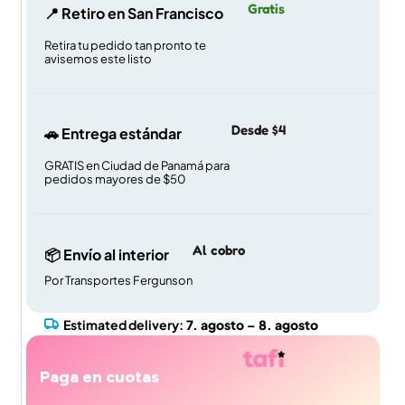
Gratis
📍 Retiro en San Francisco
Retira tu pedido tan pronto te
avisemos este listo
Desde $4
🚗 Entrega estándar
GRATIS en Ciudad de Panamá para
pedidos mayores de $50
Al cobro
📦 Envío al interior
Por Transportes Fergunson
Estimated delivery:
7. agosto – 8. agosto
Paga en cuotas