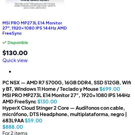
MSI PRO MP273L E14 Monitor
27″, 1920×1080 IPS 144Hz AMD
FreeSync
Disponible
$
130.00
Quick view
PC NSX — AMD R7 5700G, 16GB DDR4, SSD 512GB, Wifi
y BT, Windows 11 Home / Teclado y Mouse
$
699.00
MSI PRO MP273L E14 Monitor 27", 1920×1080 IPS 144Hz
AMD FreeSync
$
130.00
HyperX Cloud Stinger 2 Core — Audífonos con cable,
micrófono, DTS Headphone, multiplataforma, negro |
683L9AA
$
59.00
$
888.00
For 2 items