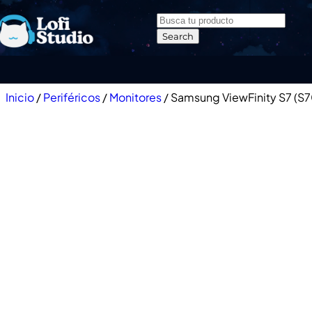
Skip to navigation
Skip to main content
Search
Inicio
/
Periféricos
/
Monitores
/
Samsung ViewFinity S7 (S