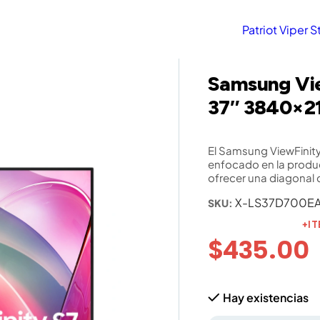
Patriot Vipe
Samsung Vie
37″ 3840×2
El Samsung ViewFinity
enfocado en la produc
ofrecer una diagonal 
X-LS37D700E
SKU:
+I
$
435.00
Hay existencias