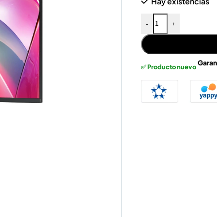
Hay existencias
-
+
Garan
✅ Producto nuevo