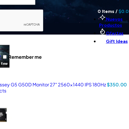
0
Items
/
$
0.
Nuevos
Productos
Ofertas
Gift Ideas
?
Remember me
sey G5 G50D Monitor 27" 2560×1440 IPS 180Hz
$
350.00
cts