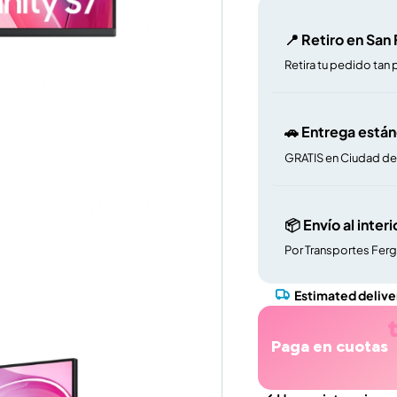
📍 Retiro en San
Retira tu pedido tan 
🚗 Entrega está
GRATIS en Ciudad d
📦 Envío al interi
Por Transportes Fer
Estimated delive
Paga en cuotas