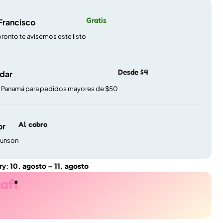
Gratis
 Francisco
pronto te avisemos este listo
Desde $4
ndar
e Panamá para pedidos mayores de $50
Al cobro
or
gunson
ry:
10. agosto – 11. agosto