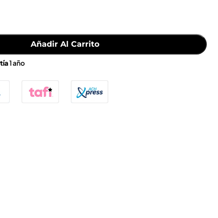
Añadir Al Carrito
tía
1 año