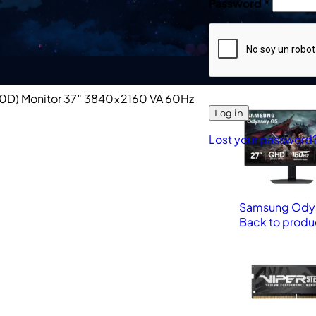
Password
*
70D) Monitor 37″ 3840×2160 VA 60Hz
Log in
Lost your password
Samsung Odys
Back to produ