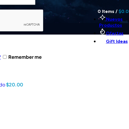
0
Items
/
$
0.
Nuevos
Productos
Ofertas
Gift Ideas
?
Remember me
ado
$
20.00