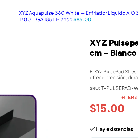
XYZ Aquapulse 360 White — Enfriador Líquido AiO 
1700, LGA 1851, Blanco
$
85.00
XYZ Pulsep
cm – Blanco
El XYZ PulsePad XL es
ofrece precisión, dura
T-PULSEPAD-
SKU:
+ITBMS
$
15.00
Hay existencias