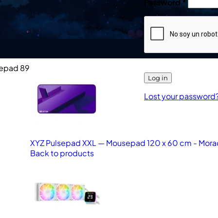
Password
*
sepad 89
Log in
Lost your password
XYZ Pulsepad XXL — Mousepad 120 x 60 cm - Mor
Back to products