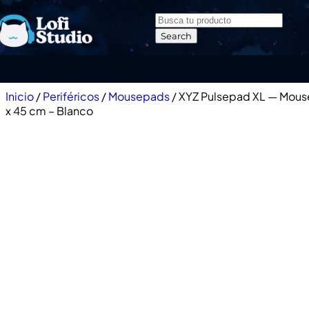
Skip to navigation
Skip to main content
Search
Inicio
/
Periféricos
/
Mousepads
/
XYZ Pulsepad XL — Mou
x 45 cm – Blanco