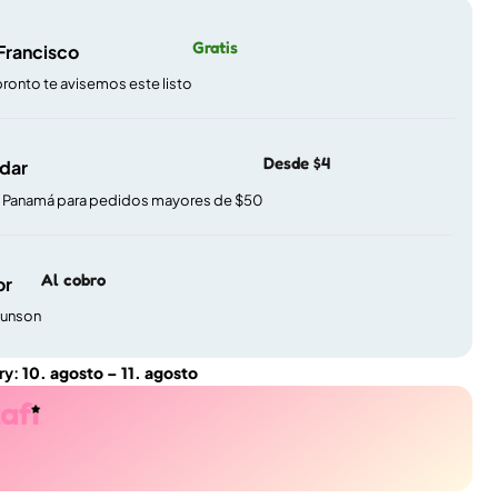
Gratis
 Francisco
pronto te avisemos este listo
Desde $4
ndar
e Panamá para pedidos mayores de $50
Al cobro
or
gunson
ry:
10. agosto – 11. agosto