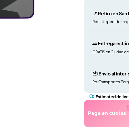
📍 Retiro en San
Retira tu pedido tan 
🚗 Entrega está
GRATIS en Ciudad d
📦 Envío al interi
Por Transportes Fer
Estimated delive
Paga en cuotas