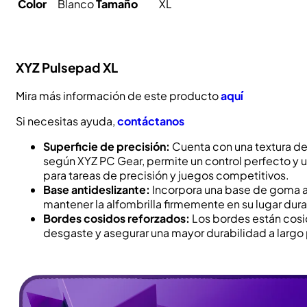
Color
Blanco
Tamaño
XL
XYZ Pulsepad XL
Mira más información de este producto
aquí
Si necesitas ayuda,
contáctanos
Superficie de precisión:
Cuenta con una textura de
según XYZ PC Gear, permite un control perfecto y u
para tareas de precisión y juegos competitivos.
Base antideslizante:
Incorpora una base de goma a
mantener la alfombrilla firmemente en su lugar dura
Bordes cosidos reforzados:
Los bordes están cosid
desgaste y asegurar una mayor durabilidad a largo 