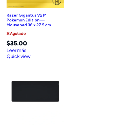
Razer Gigantus V2 M
Pokemon Edition —
Mousepad 36 x 27.5 cm
❌ Agotado
$
35.00
Leer más
Quick view