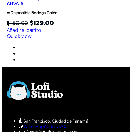
CNVS-B
➡︎ Disponible Bodega Colón
$
129.00
$
150.00
Añadir al carrito
Quick view
San Francisco, Ciudad de Panamá
WhatsApp 6035-3703
info@lofistudiopanama.com