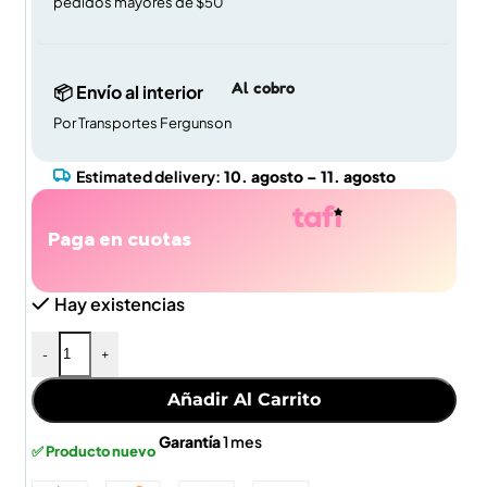
pedidos mayores de $50
Al cobro
📦 Envío al interior
Por Transportes Fergunson
Estimated delivery:
10. agosto – 11. agosto
Paga en cuotas
Hay existencias
-
+
Añadir Al Carrito
Garantía
1 mes
✅ Producto nuevo