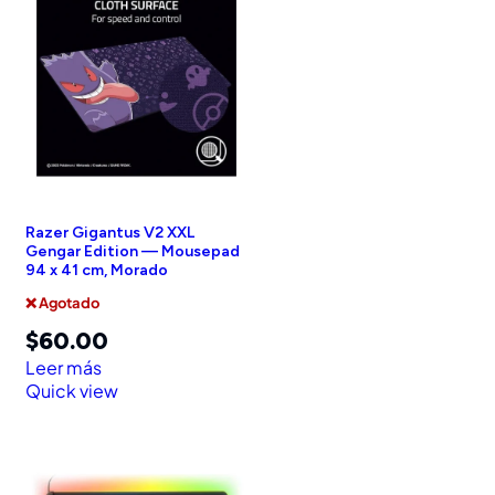
Razer Gigantus V2 XXL
Gengar Edition — Mousepad
94 x 41 cm, Morado
❌ Agotado
$
60.00
Leer más
Quick view