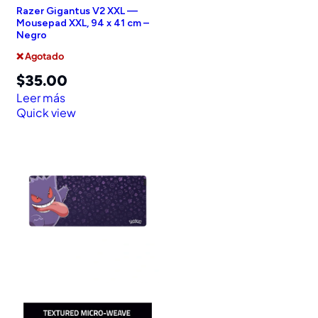
Razer Gigantus V2 XXL —
Mousepad XXL, 94 x 41 cm –
Negro
❌ Agotado
$
35.00
Leer más
Quick view