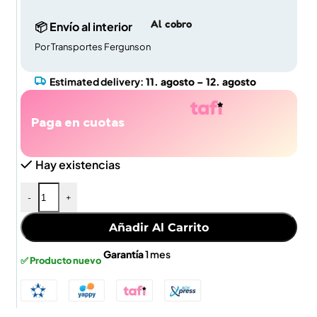
Al cobro
📦 Envío al interior
Por Transportes Fergunson
Estimated delivery:
11. agosto – 12. agosto
Paga en cuotas
Hay existencias
-
+
Añadir Al Carrito
Garantía
1 mes
✅ Producto nuevo