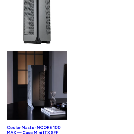
Cooler Master NCORE 100
MAX — Case Mini ITX SFF,