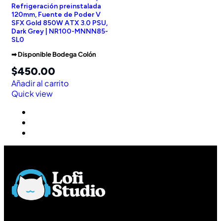
Refrigeración preinstalada
120mm, Fuente de Poder V
SFX Gold 850W ATX 3.0 PSU,
Dark Grey | NR100-MNNN85-
SL0
➡︎ Disponible Bodega Colón
$
450.00
Añadir al carrito
Quick view