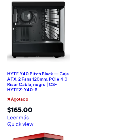
HYTE Y40 Pitch Black — Caja
ATX, 2 Fans 120mm, PCIe 4.0
Riser Cable, negro | CS-
HYTEZ-Y40-B
❌ Agotado
$
165.00
Leer más
Quick view