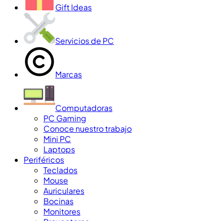
Gift Ideas
Servicios de PC
Marcas
Computadoras
PC Gaming
Conoce nuestro trabajo
Mini PC
Laptops
Periféricos
Teclados
Mouse
Auriculares
Bocinas
Monitores