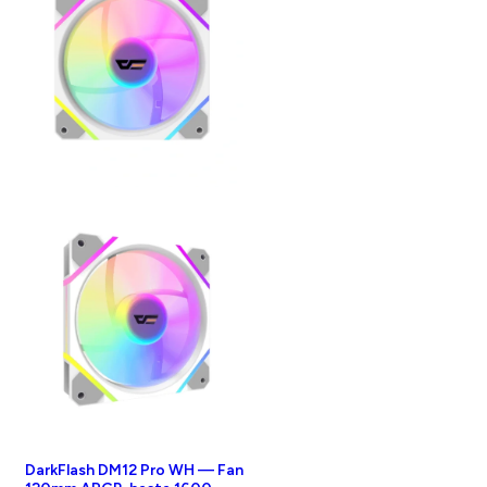
DarkFlash DM12 Pro WH — Fan