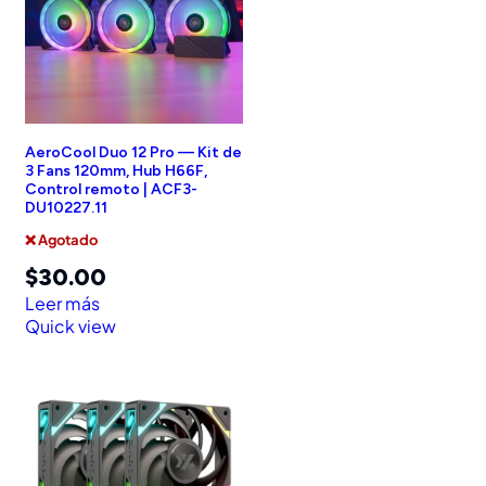
AeroCool Duo 12 Pro — Kit de
3 Fans 120mm, Hub H66F,
Control remoto | ACF3-
DU10227.11
❌ Agotado
$
30.00
Leer más
Quick view