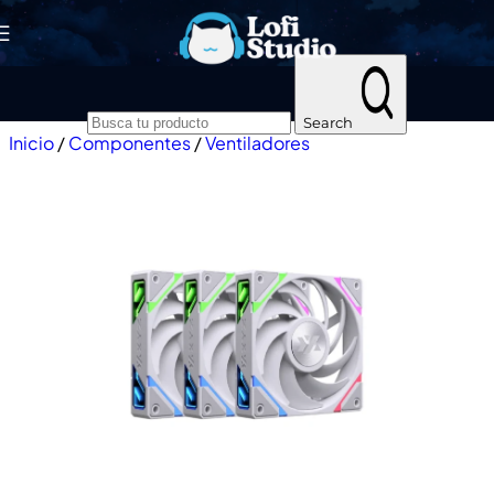
Skip to navigation
Skip to main content
Search
Inicio
/
Componentes
/
Ventiladores