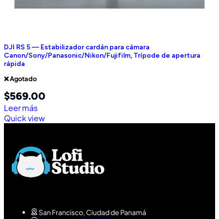
DJI RS 5 — Estabilizador cardán para cámara
Canon/Sony/Panasonic/Nikon/Fujifilm, Trípode de apertura
rápida
❌ Agotado
$
569.00
Leer más
Quick view
San Francisco, Ciudad de Panamá