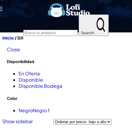
Skip to navigation
Skip to main content
Search
Inicio
/
DJI
Close
Disponibilidad
En Oferta
Disponible
Disponible Bodega
Color
Negro
Negro
1
Show sidebar