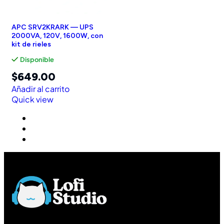
APC SRV2KRARK — UPS
2000VA, 120V, 1600W, con
kit de rieles
Disponible
$
649.00
Añadir al carrito
Quick view