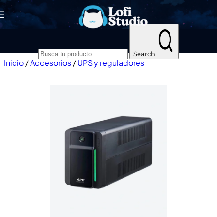
Skip to navigation
Skip to main content
Search
Inicio
/
Accesorios
/
UPS y reguladores