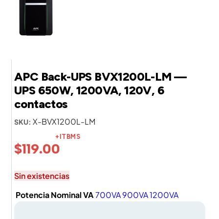
APC Back-UPS BVX1200L-LM —
UPS 650W, 1200VA, 120V, 6
contactos
X-BVX1200L-LM
SKU:
+ITBMS
$
119.00
Sin existencias
Potencia Nominal VA
700VA
900VA
1200VA