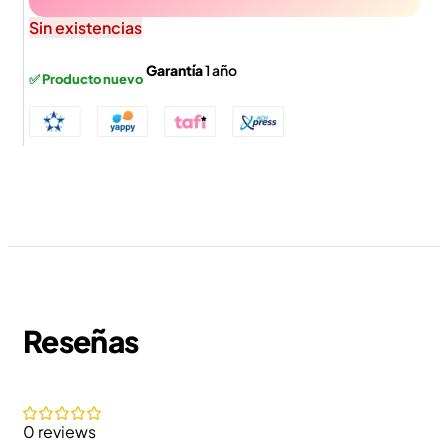
Sin existencias
Garantía
1 año
✅ Producto nuevo
Reseñas
0 reviews