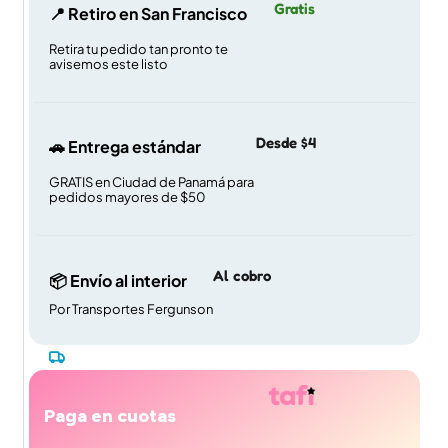
Gratis
📍 Retiro en San Francisco
Retira tu pedido tan pronto te
avisemos este listo
Desde $4
🚗 Entrega estándar
GRATIS en Ciudad de Panamá para
pedidos mayores de $50
Al cobro
📦 Envío al interior
Por Transportes Fergunson
Paga en cuotas