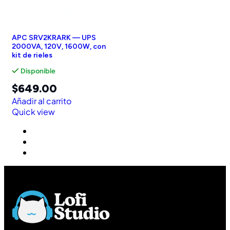
APC SRV2KRARK — UPS
2000VA, 120V, 1600W, con
kit de rieles
Disponible
$
649.00
Añadir al carrito
Quick view