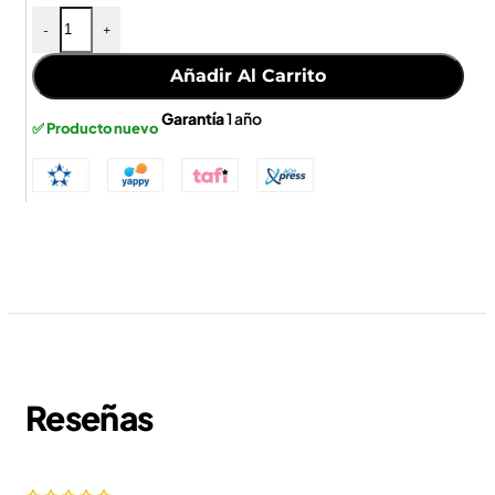
-
+
Añadir Al Carrito
Garantía
1 año
✅ Producto nuevo
Reseñas