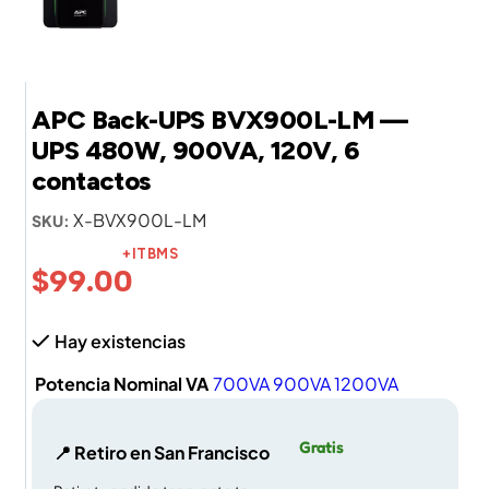
APC Back-UPS BVX900L-LM —
UPS 480W, 900VA, 120V, 6
contactos
X-BVX900L-LM
SKU:
+ITBMS
$
99.00
Hay existencias
Potencia Nominal VA
700VA
900VA
1200VA
Gratis
📍 Retiro en San Francisco