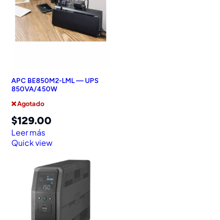
APC BE850M2-LML — UPS
850VA/450W
❌ Agotado
$
129.00
Leer más
Quick view