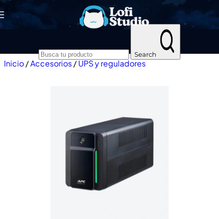
Skip to navigation
Skip to main content
Search
Inicio
/
Accesorios
/
UPS y reguladores