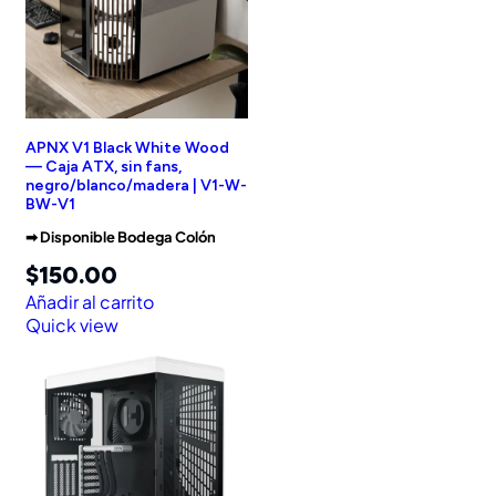
APNX V1 Black White Wood
— Caja ATX, sin fans,
negro/blanco/madera | V1-W-
BW-V1
➡︎ Disponible Bodega Colón
$
150.00
Añadir al carrito
Quick view