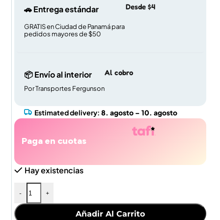
Desde $4
🚗 Entrega estándar
GRATIS en Ciudad de Panamá para
pedidos mayores de $50
Al cobro
📦 Envío al interior
Por Transportes Fergunson
Estimated delivery:
8. agosto – 10. agosto
Paga en cuotas
Hay existencias
-
+
Añadir Al Carrito