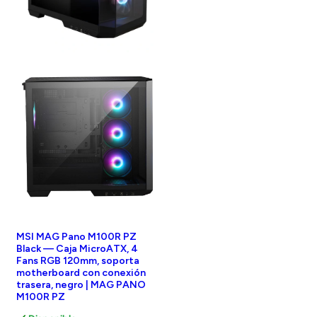
MSI MAG Pano M100R PZ
Black — Caja MicroATX, 4
Fans RGB 120mm, soporta
motherboard con conexión
trasera, negro | MAG PANO
M100R PZ