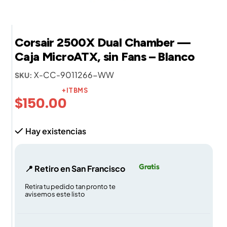
Corsair 2500X Dual Chamber —
Caja MicroATX, sin Fans – Blanco
X-CC-9011266-WW
SKU:
+ITBMS
$
150.00
Hay existencias
Gratis
📍 Retiro en San Francisco
Retira tu pedido tan pronto te
avisemos este listo