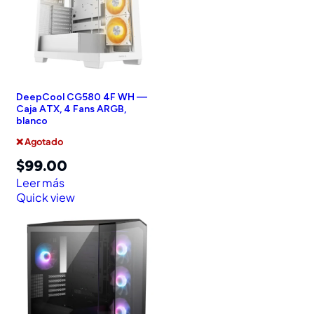
DeepCool CG580 4F WH —
Caja ATX, 4 Fans ARGB,
blanco
❌ Agotado
$
99.00
Leer más
Quick view