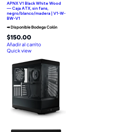
APNX V1 Black White Wood
— Caja ATX, sin fans,
negro/blanco/madera | V1-W-
BW-V1
➡︎ Disponible Bodega Colón
$
150.00
Añadir al carrito
Quick view