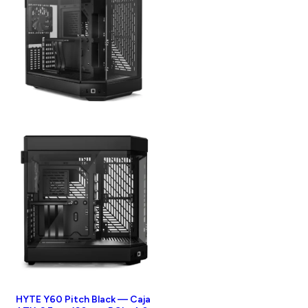
HYTE Y60 Pitch Black — Caja