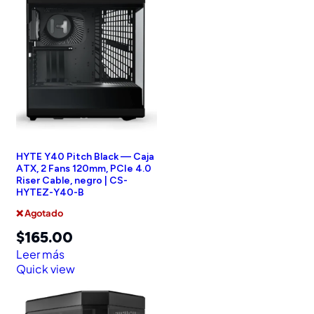
HYTE Y40 Pitch Black — Caja
ATX, 2 Fans 120mm, PCIe 4.0
Riser Cable, negro | CS-
HYTEZ-Y40-B
❌ Agotado
$
165.00
Leer más
Quick view