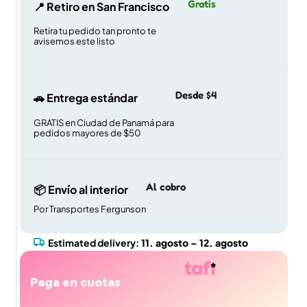
Gratis
📍 Retiro en San Francisco
Retira tu pedido tan pronto te
avisemos este listo
Desde $4
🚗 Entrega estándar
GRATIS en Ciudad de Panamá para
pedidos mayores de $50
Al cobro
📦 Envío al interior
Por Transportes Fergunson
Estimated delivery:
11. agosto – 12. agosto
Paga en cuotas