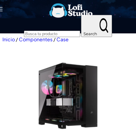
Skip to navigation
Skip to main content
Search
Inicio
/
Componentes
/
Case