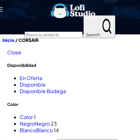
Skip to navigation
Skip to main content
Search
Inicio
/
CORSAIR
Close
Disponibilidad
En Oferta
Disponible
Disponible Bodega
Color
Color
1
Negro
Negro
23
Blanco
Blanco
14