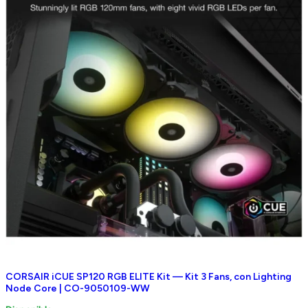
CORSAIR iCUE SP120 RGB ELITE Kit — Kit 3 Fans, con Lighting
Node Core | CO-9050109-WW