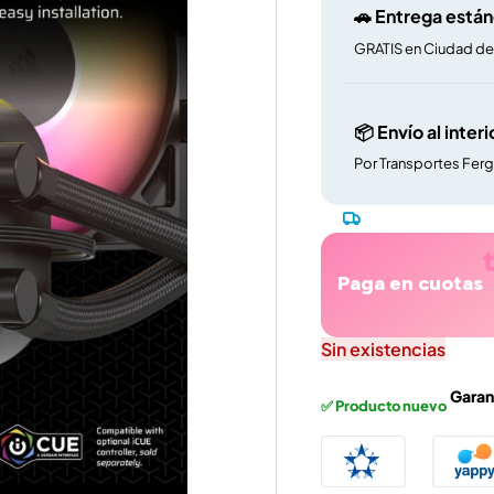
🚗 Entrega está
GRATIS en Ciudad d
📦 Envío al interi
Por Transportes Fer
Paga en cuotas
Sin existencias
Garan
✅ Producto nuevo