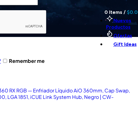
0
Items
/
$
0.
Nuevos
Productos
Ofertas
Gift Ideas
?
Remember me
 360 RX RGB — Enfriador Líquido AiO 360mm, Cap Swap,
0, LGA 1851, iCUE Link System Hub, Negro | CW-