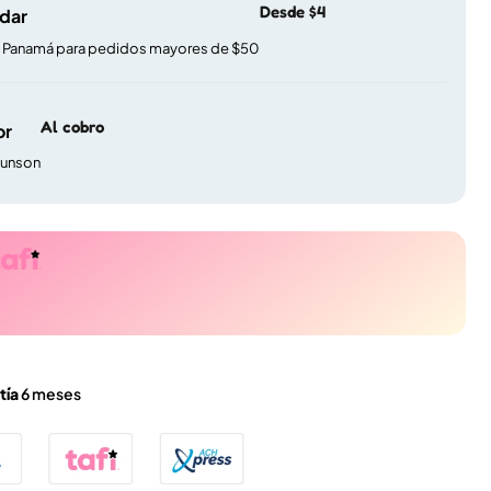
Desde $4
ndar
e Panamá para pedidos mayores de $50
Al cobro
or
gunson
tía
6 meses