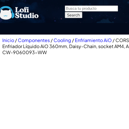
Skip to navigation
Skip to main content
Search
Inicio
/
Componentes
/
Cooling
/
Enfriamiento AiO
/
CORSA
Enfriador Líquido AiO 360mm, Daisy-Chain, socket AM4, A
CW-9060093-WW