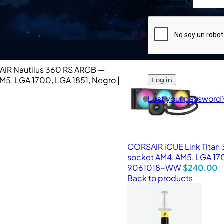
Password
*
IR Nautilus 360 RS ARGB —
M5, LGA 1700, LGA 1851, Negro |
Log in
Lost your password
CORSAIR iCUE Link Titan
socket AM4, AM5, LGA 170
9061018-WW
$
240.00
Back to products