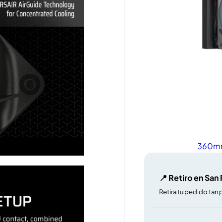
360m
📍 Retiro en San
Retira tu pedido tan 