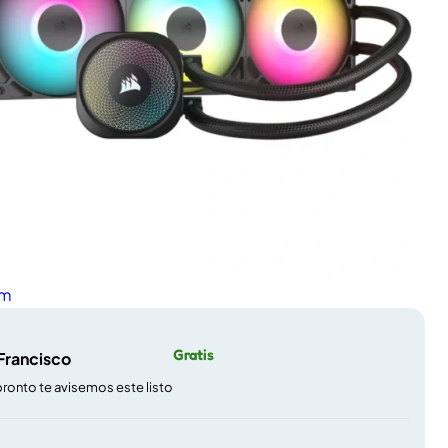
m
Gratis
 Francisco
pronto te avisemos este listo