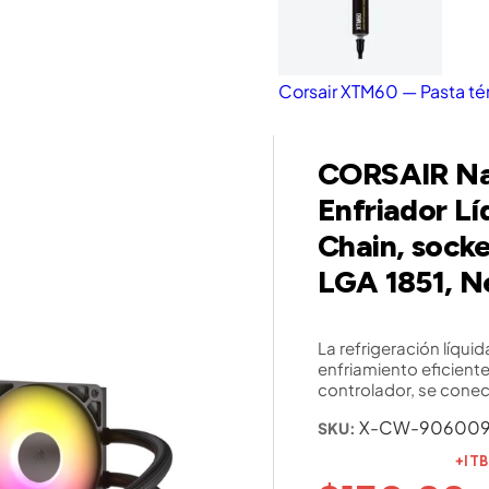
Corsair XTM60 — Pasta té
CORSAIR Na
Enfriador L
Chain, sock
LGA 1851, 
La refrigeración líqu
enfriamiento eficiente
controlador, se conec
X-CW-90600
SKU:
+IT