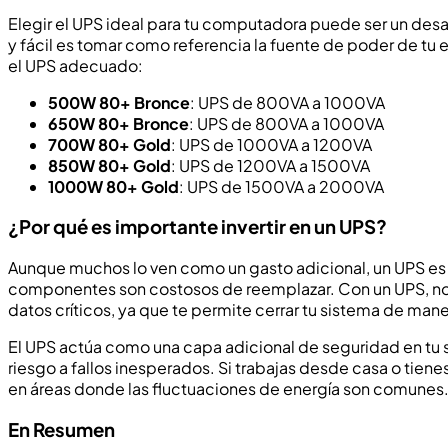
Elegir el UPS ideal para tu computadora puede ser un des
y fácil es tomar como referencia la fuente de poder de tu
el UPS adecuado:
500W 80+ Bronce
: UPS de 800VA a 1000VA
650W 80+ Bronce
: UPS de 800VA a 1000VA
700W 80+ Gold
: UPS de 1000VA a 1200VA
850W 80+ Gold
: UPS de 1200VA a 1500VA
1000W 80+ Gold
: UPS de 1500VA a 2000VA
¿Por qué es importante invertir en un UPS?
Aunque muchos lo ven como un gasto adicional, un UPS es u
componentes son costosos de reemplazar. Con un UPS, no s
datos críticos, ya que te permite cerrar tu sistema de ma
El UPS actúa como una capa adicional de seguridad en tu 
riesgo a fallos inesperados. Si trabajas desde casa o tiene
en áreas donde las fluctuaciones de energía son comunes
En Resumen