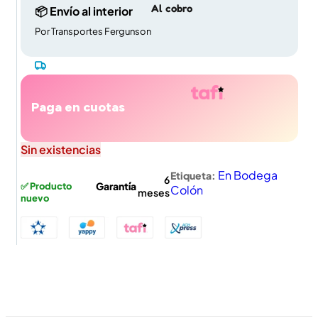
Al cobro
📦 Envío al interior
Por Transportes Fergunson
Paga en cuotas
Sin existencias
En Bodega
Etiqueta:
6
Garantía
✅ Producto
Colón
meses
nuevo