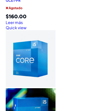
GCE1-PR
❌ Agotado
$
160.00
Leer más
Quick view