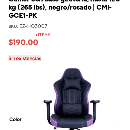
kg (265 lbs), negro/rosado | CMI-
GCE1-PK
EZ-HO3007
SKU:
+ITBMS
$
190.00
Sin existencias
Color