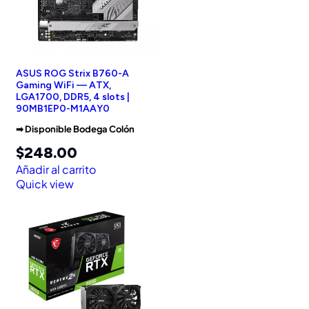
ASUS ROG Strix B760-A
Gaming WiFi — ATX,
LGA1700, DDR5, 4 slots |
90MB1EP0-M1AAY0
➡︎ Disponible Bodega Colón
$
248.00
Añadir al carrito
Quick view