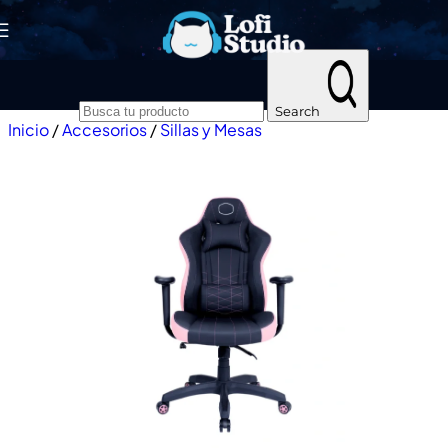
Skip to navigation
Skip to main content
Search
Inicio
/
Accesorios
/
Sillas y Mesas