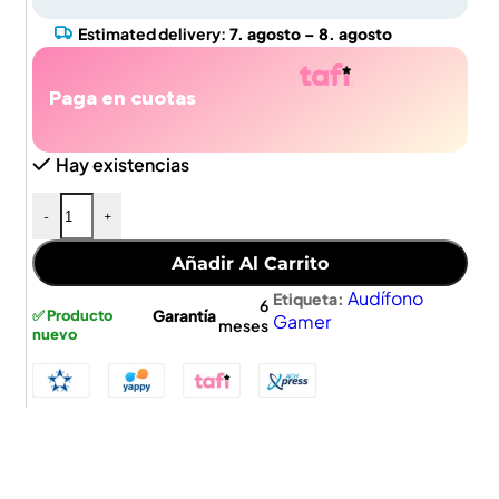
Estimated delivery:
7. agosto – 8. agosto
Paga en cuotas
Hay existencias
-
+
Añadir Al Carrito
Audífono
Etiqueta:
6
Garantía
✅ Producto
Gamer
meses
nuevo