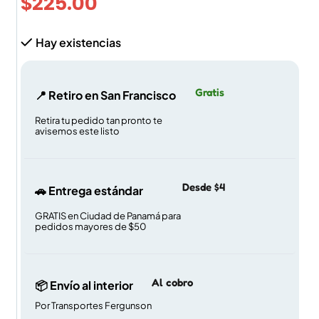
$
225.00
Hay existencias
Gratis
📍 Retiro en San Francisco
Retira tu pedido tan pronto te
avisemos este listo
Desde $4
🚗 Entrega estándar
GRATIS en Ciudad de Panamá para
pedidos mayores de $50
Al cobro
📦 Envío al interior
Por Transportes Fergunson