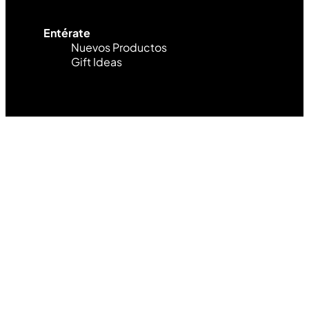
Entérate
Nuevos Productos
Gift Ideas
MÉTODOS DE PAGO
Diseñado y desarrollado por Lofi Studio Panamá ® todos
los Derechos Reservados © 2026
Search
Nuevos Productos