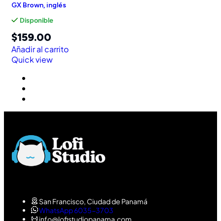
GX Brown, inglés
Disponible
$
159.00
Añadir al carrito
Quick view
San Francisco, Ciudad de Panamá
WhatsApp 6035-3703
info@lofistudiopanama.com