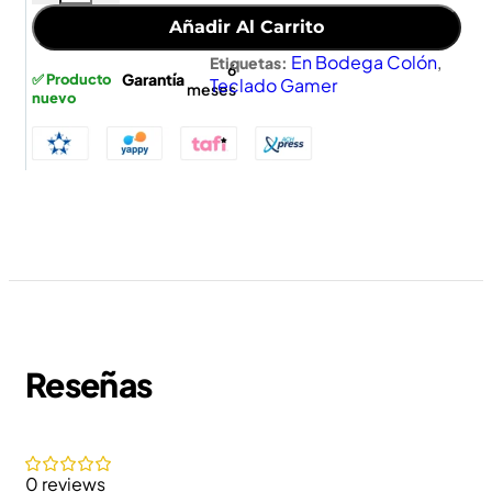
Añadir Al Carrito
En Bodega Colón
,
Etiquetas:
6
Garantía
✅ Producto
Teclado Gamer
meses
nuevo
Reseñas
0 reviews