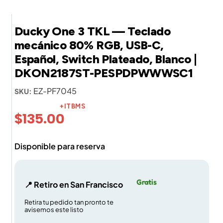
Ducky One 3 TKL — Teclado
mecánico 80% RGB, USB-C,
Español, Switch Plateado, Blanco |
DKON2187ST-PESPDPWWWSC1
EZ-PF7045
SKU:
+ITBMS
$
135.00
Disponible para reserva
Gratis
📍 Retiro en San Francisco
Retira tu pedido tan pronto te
avisemos este listo