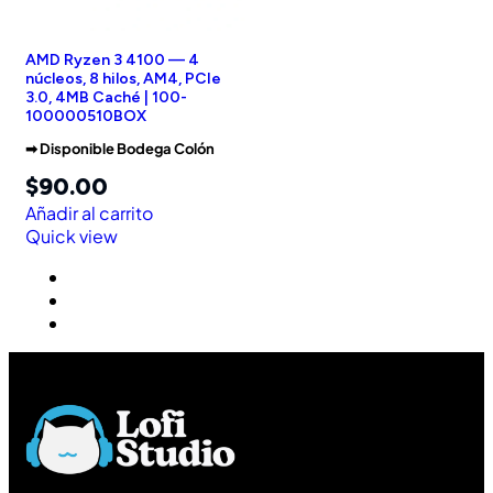
AMD Ryzen 3 4100 — 4
núcleos, 8 hilos, AM4, PCIe
3.0, 4MB Caché | 100-
100000510BOX
➡︎ Disponible Bodega Colón
$
90.00
Añadir al carrito
Quick view