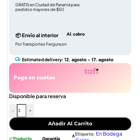
GRATIS en Ciudad de Panamá para
pedidos mayores de $50
Al cobro
📦 Envío al interior
Por Transportes Fergunson
Estimated delivery:
12. agosto – 17. agosto
Paga en cuotas
Disponible para reserva
-
+
Añadir Al Carrito
En Bodega
Etiqueta:
6
Garantía
✅ Producto