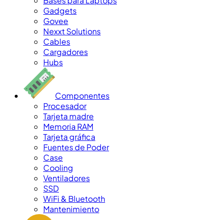
Bases para Laptops
Gadgets
Govee
Nexxt Solutions
Cables
Cargadores
Hubs
Componentes
Procesador
Tarjeta madre
Memoria RAM
Tarjeta gráfica
Fuentes de Poder
Case
Cooling
Ventiladores
SSD
WiFi & Bluetooth
Mantenimiento