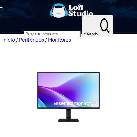
Skip to navigation
Skip to main content
Search
Inicio
/
Periféricos
/
Monitores