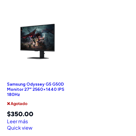
Samsung Odyssey G5 G50D
Monitor 27″ 2560×1440 IPS
180Hz
❌ Agotado
$
350.00
Leer más
Quick view