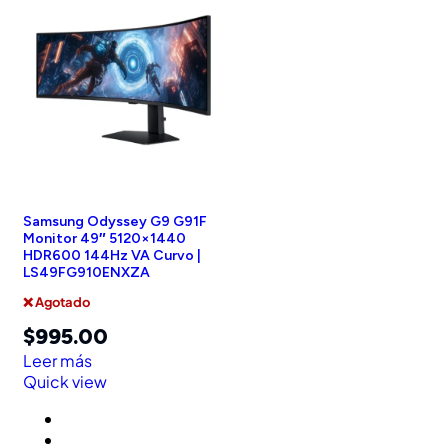
Samsung Odyssey G9 G91F
Monitor 49″ 5120×1440
HDR600 144Hz VA Curvo |
LS49FG910ENXZA
❌ Agotado
$
995.00
Leer más
Quick view