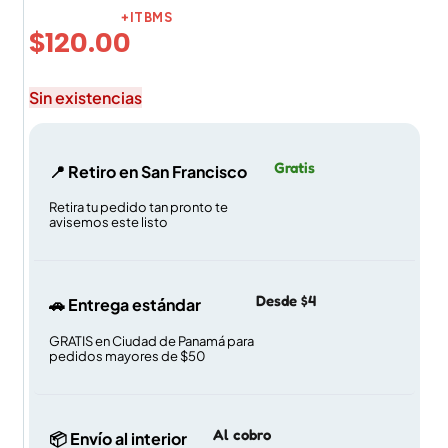
+ITBMS
$
120.00
Sin existencias
Gratis
📍 Retiro en San Francisco
Retira tu pedido tan pronto te
avisemos este listo
Desde $4
🚗 Entrega estándar
GRATIS en Ciudad de Panamá para
pedidos mayores de $50
Al cobro
📦 Envío al interior