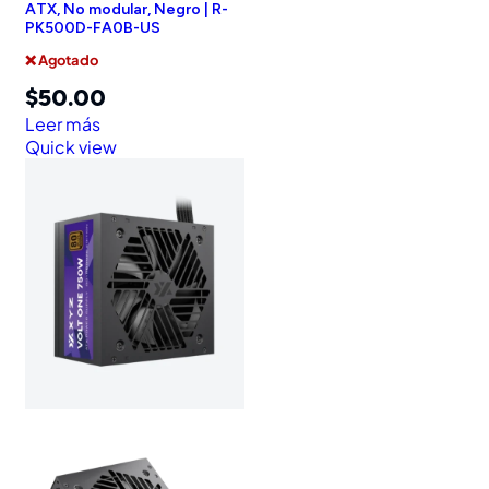
ATX, No modular, Negro | R-
PK500D-FA0B-US
❌ Agotado
$
50.00
Leer más
Quick view