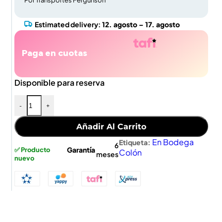
Por Transportes Fergunson
Estimated delivery:
12. agosto – 17. agosto
Paga en cuotas
Disponible para reserva
-
+
Añadir Al Carrito
En Bodega
Etiqueta:
6
Garantía
✅ Producto
Colón
meses
nuevo