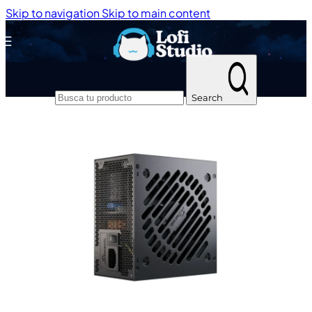
Skip to navigation
Skip to main content
Inicio
/
Componentes
/
Fuentes de Poder
Search