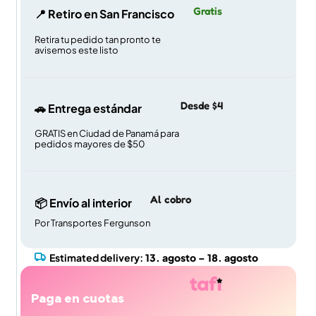
Gratis
📍 Retiro en San Francisco
Retira tu pedido tan pronto te
avisemos este listo
Desde $4
🚗 Entrega estándar
GRATIS en Ciudad de Panamá para
pedidos mayores de $50
Al cobro
📦 Envío al interior
Por Transportes Fergunson
Estimated delivery:
13. agosto – 18. agosto
Paga en cuotas