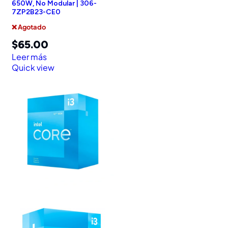
650W, No Modular | 306-
7ZP2B23-CE0
❌ Agotado
$
65.00
Leer más
Quick view