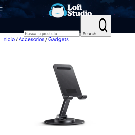
Skip to navigation
Skip to main content
Search
Inicio
/
Accesorios
/
Gadgets