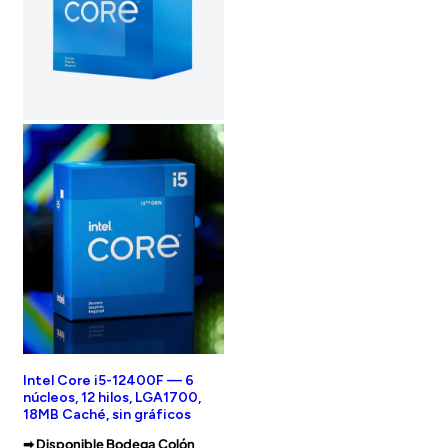
Intel Core i5-12400F — 6
núcleos, 12 hilos, LGA1700,
18MB Caché, sin gráficos
➡︎ Disponible Bodega Colón