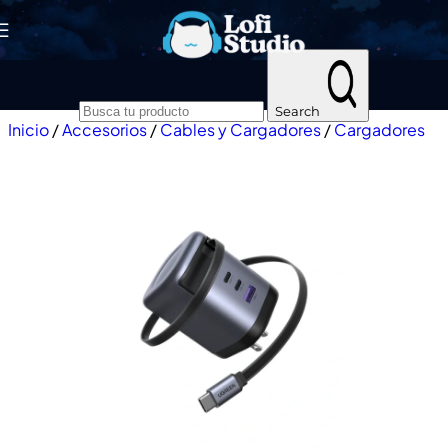
Skip to navigation
Skip to main content
Search
Inicio
/
Accesorios
/
Cables y Cargadores
/
Cargadores